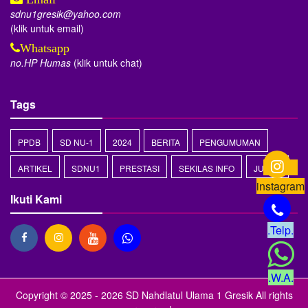
sdnu1gresik@yahoo.com
(klik untuk email)
Whatsapp
no.HP Humas
(klik untuk chat)
Tags
PPDB
SD NU-1
2024
BERITA
PENGUMUMAN
ARTIKEL
SDNU1
PRESTASI
SEKILAS INFO
JUARA
instagram
Ikuti Kami
.Telp.
.W.A.
Copyright © 2025 - 2026
SD Nahdlatul Ulama 1 Gresik
All rights