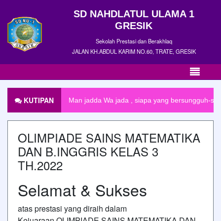
SD NAHDLATUL ULAMA 1
GRESIK
Sekolah Prestasi dan Berakhlaq
JALAN KH.ABDUL KARIM NO.60, TRATE, GRESIK
KUTIPAN
Man jadda Wa jada , siapa yang bersungguh-sungg
OLIMPIADE SAINS MATEMATIKA
DAN B.INGGRIS KELAS 3
TH.2022
Selamat & Sukses
atas prestasi yang diraih dalam
Kejuaraan OLIMPIADE SAINS MATEMATIKA DAN