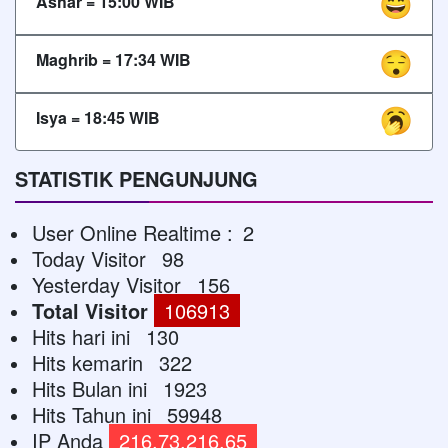
Ashar =
15:00
WIB
Maghrib =
17:34
WIB
Isya =
18:45
WIB
STATISTIK PENGUNJUNG
User Online Realtime :
2
Today Visitor
98
Yesterday Visitor
156
Total Visitor
106913
Hits hari ini
130
Hits kemarin
322
Hits Bulan ini
1923
Hits Tahun ini
59948
IP Anda
216.73.216.65