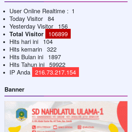
User Online Realtime :
1
Today Visitor
84
Yesterday Visitor
156
Total Visitor
106899
Hits hari ini
104
Hits kemarin
322
Hits Bulan ini
1897
Hits Tahun ini
59922
IP Anda
216.73.217.154
Banner