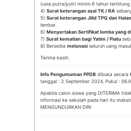
(usia putra/putri minim.6 tahun terhitung
4)
Surat keterangan asal TK / RA
sebany
5)
Surat keterangan Jilid TPQ dan Hala
lembar.
6)
Menyertakan Sertifikat lomba yang di
7)
Surat kematian bagi Yatim / Piatu
seb
8) Bersedia
melunasi
seluruh uang masuk
Terima kasih.
Info Pengumuman PPDB
dibuka secara
tanggal : 2 September 2024, Pukul : 06.
Apabila calon siswa yang DITERIMA tid
informasi ke sekolah pada hari itu mak
MENGUNDURKAN DIRI