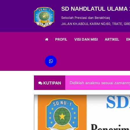
SD NAHDLATUL ULAMA 
Sekolah Prestasi dan Berakhlaq
JALAN KH.ABDUL KARIM NO.60, TRATE, GRE
PROFIL
VISI DAN MISI
ARTIKEL
E
KUTIPAN
Didiklah anakmu sesuai zamann
Man jadda Wa jada , siapa yan