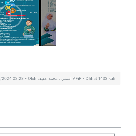
16/08/2024 02:28 - Oleh اسمي : محمد عفيف AFiF - Dilihat 1433 kali