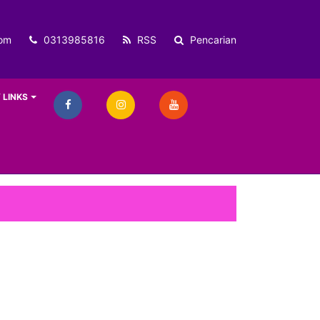
om
0313985816
RSS
Pencarian
 LINKS