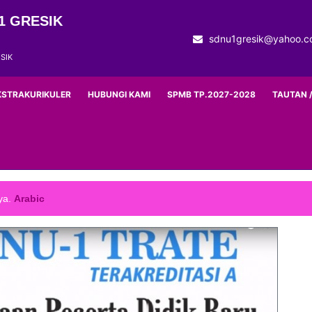
1 GRESIK
sdnu1gresik@yahoo.c
SIK
KSTRAKURIKULER
HUBUNGI KAMI
SPMB TP.2027-2028
TAUTAN /
ya.
Arabic
g bersungguh-sungguh akan mendapatkan hasilnya.
Arabic