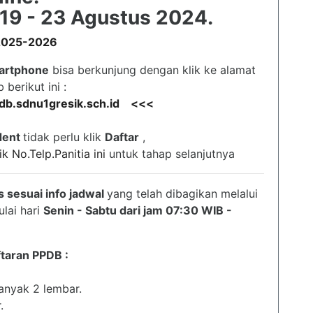
 19 - 23 Agustus 2024.
 2025-2026
artphone
bisa berkunjung dengan klik ke alamat
 berikut ini :
ppdb.sdnu1gresik.sch.id <<<
dent
tidak perlu klik
Daftar
,
ik No.Telp.Panitia ini
untuk tahap selanjutnya
 sesuai info jadwal
yang telah dibagikan melalui
lai hari
Senin - Sabtu dari jam 07:30 WIB -
taran PPDB :
nyak 2 lembar.
.