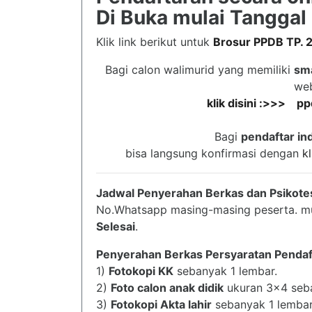
Di Buka mulai Tanggal
Klik link berikut untuk
Brosur PPDB TP.
Bagi calon walimurid yang memiliki
sm
web
klik disini :>>> 
Bagi
pendaftar in
bisa langsung konfirmasi dengan
kl
Jadwal Penyerahan Berkas dan Psikotes
No.Whatsapp masing-masing peserta. mu
Selesai
.
Penyerahan Berkas Persyaratan Pendaf
1)
Fotokopi KK
sebanyak 1 lembar.
2)
Foto calon anak didik
ukuran 3x4 seba
3)
Fotokopi Akta lahir
sebanyak 1 lembar