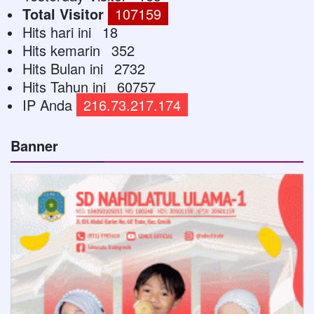
Total Visitor
107159
Hits hari ini
18
Hits kemarin
352
Hits Bulan ini
2732
Hits Tahun ini
60757
IP Anda
216.73.217.174
Banner