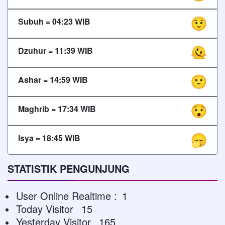
Subuh =
04:23
WIB
Dzuhur =
11:39
WIB
Ashar =
14:59
WIB
Maghrib =
17:34
WIB
Isya =
18:45
WIB
STATISTIK PENGUNJUNG
User Online Realtime :
1
Today Visitor
15
Yesterday Visitor
165