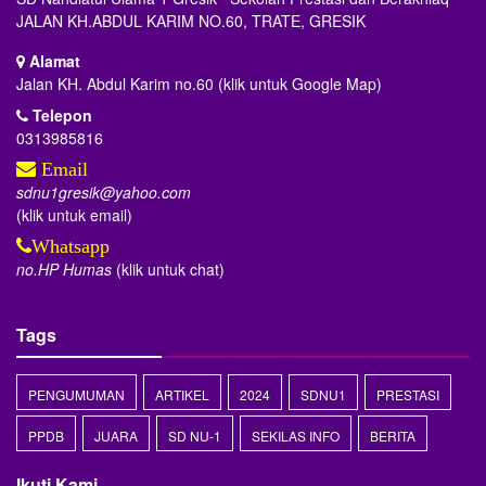
JALAN KH.ABDUL KARIM NO.60, TRATE, GRESIK
Alamat
Jalan KH. Abdul Karim no.60 (klik untuk Google Map)
Telepon
0313985816
Email
sdnu1gresik@yahoo.com
(klik untuk email)
Whatsapp
no.HP Humas
(klik untuk chat)
Tags
PENGUMUMAN
ARTIKEL
2024
SDNU1
PRESTASI
PPDB
JUARA
SD NU-1
SEKILAS INFO
BERITA
Ikuti Kami