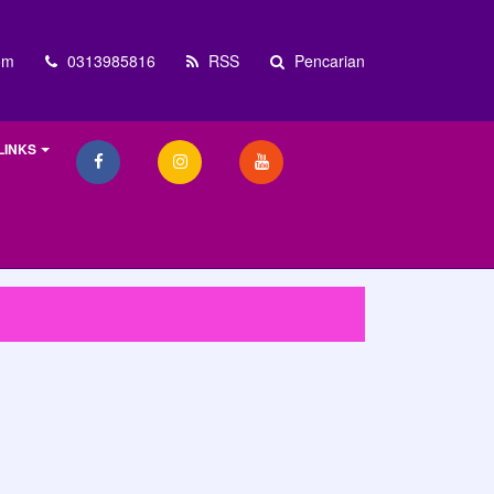
om
0313985816
RSS
Pencarian
LINKS