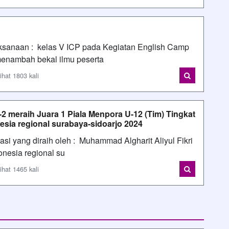
aksanaan : kelas V ICP pada Kegiatan English Camp
enambah bekal ilmu peserta
اسمي : محمد  AFiF - Dilihat 1803 kali
-2 meraih Juara 1 Piala Menpora U-12 (Tim) Tingkat
esia regional surabaya-sidoarjo 2024
asi yang diraih oleh : Muhammad Algharit Aliyul Fikri
nesia regional su
اسمي : محمد  AFiF - Dilihat 1465 kali