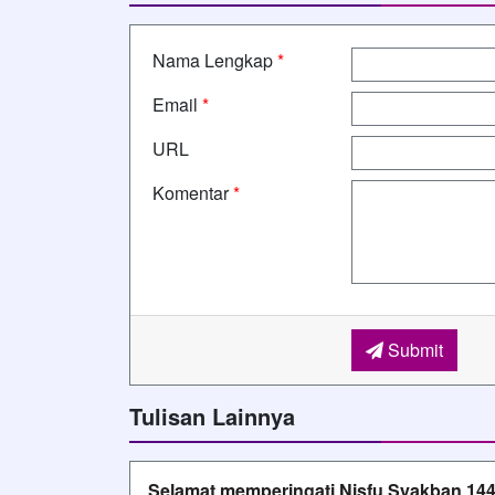
Nama Lengkap
*
Email
*
URL
Komentar
*
Submit
Tulisan Lainnya
Selamat memperingati Nisfu Syakban 1446