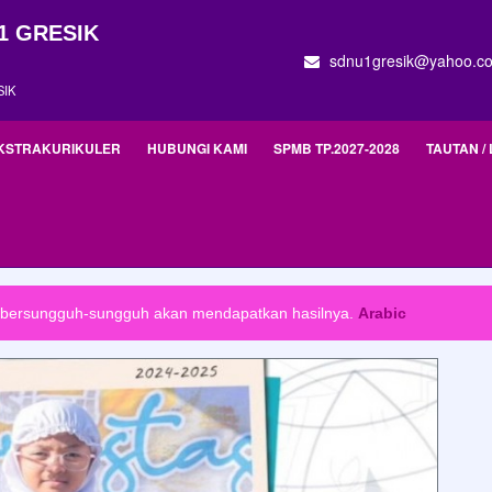
1 GRESIK
sdnu1gresik@yahoo.c
SIK
KSTRAKURIKULER
HUBUNGI KAMI
SPMB TP.2027-2028
TAUTAN / 
ya.
Arabic
g bersungguh-sungguh akan mendapatkan hasilnya.
Arabic