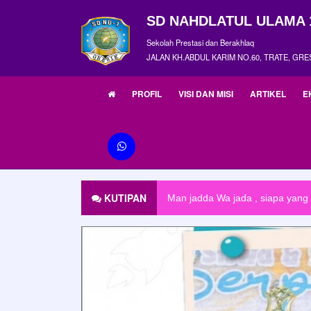
SD NAHDLATUL ULAMA 
Sekolah Prestasi dan Berakhlaq
JALAN KH.ABDUL KARIM NO.60, TRATE, GRE
PROFIL
VISI DAN MISI
ARTIKEL
E
Didiklah anakmu sesuai zamann
KUTIPAN
Man jadda Wa jada , siapa yan