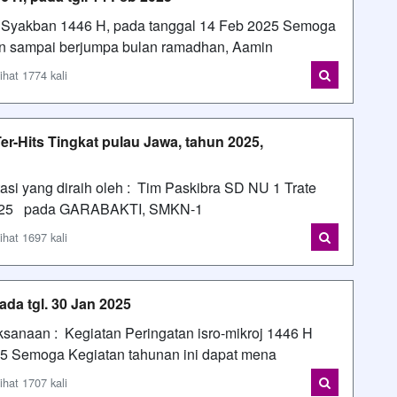
fu Syakban 1446 H, pada tanggal 14 Feb 2025 Semoga
an sampai berjumpa bulan ramadhan, Aamin
اسمي : محمد  AFiF - Dilihat 1774 kali
er-Hits Tingkat pulau Jawa, tahun 2025,
asi yang diraih oleh : Tim Paskibra SD NU 1 Trate
a 2025 pada GARABAKTI, SMKN-1
اسمي : محمد  AFiF - Dilihat 1697 kali
ada tgl. 30 Jan 2025
ksanaan : Kegiatan Peringatan isro-mikroj 1446 H
25 Semoga Kegiatan tahunan ini dapat mena
اسمي : محمد  AFiF - Dilihat 1707 kali